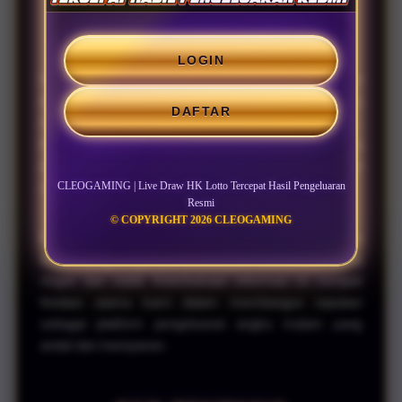
Pengeluaran Resmi
LOGIN
Proses pengundian nomor keluaran Hongkong kini
dapat disaksikan secara terbuka tanpa jeda waktu
DAFTAR
melalui fasilitas penayangan langsung
CLEOGAMING
.
Kami menghubungkan pemutaran bola angka secara
akurat dari sumber utama demi menjamin keaslian
CLEOGAMING | Live Draw HK Lotto Tercepat Hasil Pengeluaran
setiap digit yang muncul di layar.
Resmi
© COPYRIGHT 2026 CLEOGAMING
Pemain dapat memverifikasi keabsahan susunan
angka dengan nyaman berkat antarmuka sistem yang
ringan dan stabil. Keterbukaan informasi ini menjadi
fondasi utama kami dalam membangun reputasi
sebagai platform pengeluaran angka malam yang
andal dan transparan.