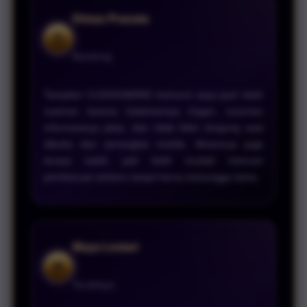
Dimas Pranata
D
Bandung
Tampilan CLEOGAMING menurut saya jauh lebih
nyaman karena halamannya ringan, susunan
informasinya jelas, dan tidak bikin bingung saat
dibuka dari perangkat mobile. Aksesnya juga
terasa stabil, jadi lebih mudah mencari
pembaruan terbaru tanpa harus menunggu lama.
Maya Lestari
M
Surabaya