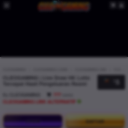
CLEOGAMING
CLEOGAMING LOGIN
CLEOGAMING LINK
CLEOGAMING ALTERNATIF
CLEOGAMING | Live Draw HK Lotto
5
$
Tercepat Hasil Pengeluaran Resmi
By
CLEOGAMING
777
sales
CLEOGAMING LINK ALTERNATIF
LOGIN
DAFTAR