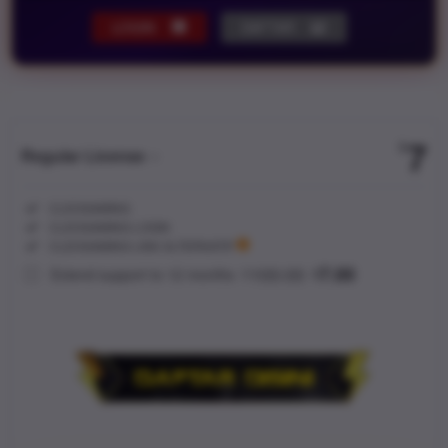
LOGIN
DAFTAR
Show More
7
$
Regular License
Regular
Included:
CLEOGAMING
License
Included:
CLEOGAMING LOGIN
SELECTED
Included:
CLEOGAMING LINK ALTERNATIF
77
$
100.00
7.00
Extend support to 12 months
$
$
Pantau
tayangan live
draw HK lotto
paling presisi di
CLEOGAMING.
Saksikan
pemutaran
bola angka