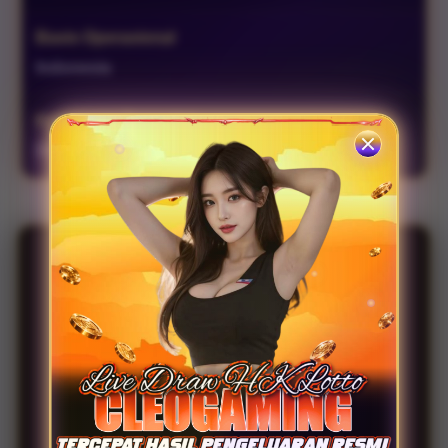
i
l
Basis Operasional
s
Indonesia
Keamanan Transaksi
Deposit & Withdraw Tepat Waktu
CLEOGAMING | Live
Draw HK Lotto
Tercepat Hasil